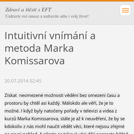
Zdraví a štěstí s EFT
Uzdravte své emoce a uzdravíte sebe i svůj život!
Intuitivní vnímání a
metoda Marka
Komissarova
20.07.2014 02:45
Získat neomezené možnosti vědění bez omezení času a
prostoru by chtěl asi každý. Málokdo ale věří, že je to
možné. I když byly natočeny pořady v televizi a videa z
kurzů Marka Komissarova, stále je až k neuvěření, že by se
kdokoliv z nás mohl naučit vědět věci, které nejsou zřejmé