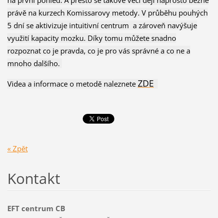
na první pohled. A přesto se takové věci dějí naprosto běžně
právě na kurzech Komissarovy metody. V průběhu pouhých
5 dní se aktivizuje intuitivní centrum a zároveň navýšuje
využití kapacity mozku. Díky tomu můžete snadno
rozpoznat co je pravda, co je pro vás správné a co ne a
mnoho dalšího.
ZDE
Videa a informace o metodě naleznete
« Zpět
Kontakt
EFT centrum CB