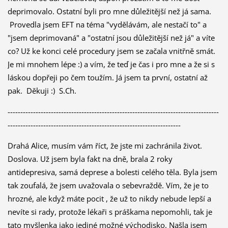
deprimovalo. Ostatní byli pro mne důležitější než já sama.
Provedla jsem EFT na téma "vydělávám, ale nestačí to" a
"jsem deprimovaná" a "ostatní jsou důležitější než já" a víte
co? Už ke konci celé procedury jsem se začala vnitřně smát.
Je mi mnohem lépe :) a vím, že teď je čas i pro mne a že si s
láskou dopřeji po čem toužím. Já jsem ta první, ostatní až
pak. Děkuji :) S.Ch.
-----------------------------------------------------------------------------------
--------------------------------------------------------------------
Drahá Alice, musím vám říct, že jste mi zachránila život.
Doslova. Už jsem byla fakt na dně, brala 2 roky
antidepresiva, samá deprese a bolesti celého těla. Byla jsem
tak zoufalá, že jsem uvažovala o sebevraždě. Vím, že je to
hrozné, ale když máte pocit , že už to nikdy nebude lepší a
nevíte si rady, protože lékaři s práškama nepomohli, tak je
tato myšlenka jako jediné možné východisko. Našla jsem