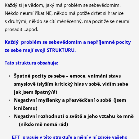
Každý si je vědom, jaký má problém se sebevědomím.
Někdo neumí říkat NE, někdo má potíže držet si hranice
s druhými, někdo se cítí méněcenný, má pocit že se neumí
prosadit…apod.
Každý problém se sebevědomím a nepříjemné pocity
ze sebe mají svoji STRUKTURU.
Tato struktura obsahuje:
Špatné pocity ze sebe – emoce, vnímání stavu
smyslově (slyším kritický hlas v sobě, vidím sebe
jak jsem špatný/á)
Negativní myšlenky a přesvědčení o sobě (jsem
k ničemu)
Negativní rozhodnutí o světě a jeho vztahu ke mně
(nikdo mě nemá rád)
EFT pracuje v této struktuře a mění v ní zdroje vašeho