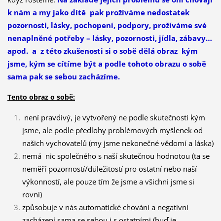
k nám a my jako dítě pak prožíváme nedostatek
pozornosti, lásky, pochopení, podpory, prožíváme své
nenaplněné potřeby – lásky, pozornosti, jídla, zábavy…
apod. a z této zkušenosti si o sobě dělá obraz kým
jsme, kým se cítíme být a podle tohoto obrazu o sobě
sama pak se sebou zacházíme.
Tento obraz o sobě:
není pravdivý, je vytvořený ne podle skutečnosti kým
jsme,
ale podle předlohy problémových myšlenek od
našich vychovatelů (my jsme nekonečné vědomí a láska)
nemá nic společného s naší skutečnou hodnotou (ta se
neměří pozorností/důležitostí pro ostatní nebo naší
výkonností, ale pouze tím že jsme a všichni jsme si
rovni)
způsobuje v nás automatické chování a negativní
zacházení sama se sebou i s ostatními (buď je