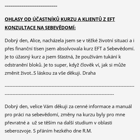
----------------------------
OHLASY OD ÚČASTNÍKŮ KURZU A KLIENTŮ Z EFT
KONZULTACE NA SEBEVĚDOMÍ:
Dobrý den, Alice, nacházela jsem se v těžké životní situaci a i
přes finanční tísen jsem absolvovala kurz EFT a Sebevědomí.
Je to úžasný kurz a jsem šťastná, že používám tukání k
odstranění bloků. Je to super, když člověk ví, jak si může
změnit život..S láskou za vše děkuji. Draha
-----------------------------------------------------------------------------------
----------------------------------------------------------------------
Dobrý den, velice Vám děkuji za cenné informace a manuál
pro práci na sebevědomí, změny na kurzu byly pro mne
převratné a už se těším na další studium v oblasti
seberozvoje. S přáním hezkého dne R.M.