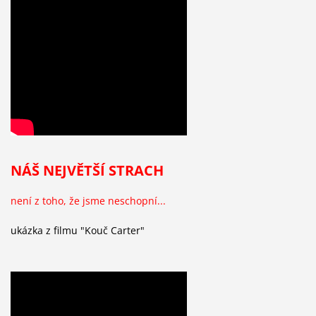
NÁŠ NEJVĚTŠÍ STRACH
není z toho, že jsme neschopní...
ukázka z filmu "Kouč Carter"