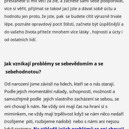
přestanete si mít věci za zlé, a začnete sami sebe podporovat,
více si věřit, přijímat se takoví jací jste a dávat sobě úctu a
hodnotu jen proto, že jste, pak se budete cítit výrazně trvale
lépe, poznáte opravdový pocit štěstí, začnete být úspěšnější a
do vašeho života přiteče mnohem více lásky , hojnosti a úcty i
od ostatních lidí.
Jak vznikají problémy se sebevědomím a se
sebehodnotou?
Od narození jsme závislí na lidech, kteří se o nás starají.
Podle jejich momentální nálady, schopností, možností a
samozřejmě podle jejich vlastního zacházení se sebou, se
oni chovají k nám. Ne vždy oni mají čas na hraní si s
miminkem, ne vždy mají trpělivost když se nám něco nedaří
(rozlijeme pití, rozbijeme nádobí) nebo s námi ani nejsou
když rosteme.
Na základě jejich problémů se oni chovají