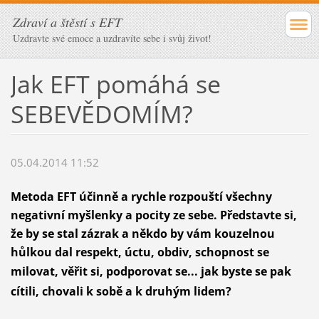
Zdraví a štěstí s EFT
Uzdravte své emoce a uzdravíte sebe i svůj život!
Jak EFT pomáhá se
SEBEVĚDOMÍM?
05.04.2014 11:52
Metoda EFT účinně a rychle rozpouští všechny
negativní myšlenky a pocity ze sebe. Představte si,
že by se stal zázrak a někdo by vám kouzelnou
hůlkou dal respekt, úctu, obdiv, schopnost se
milovat, věřit si, podporovat se...
jak byste se pak
cítili, chovali k sobě a k druhým lidem?