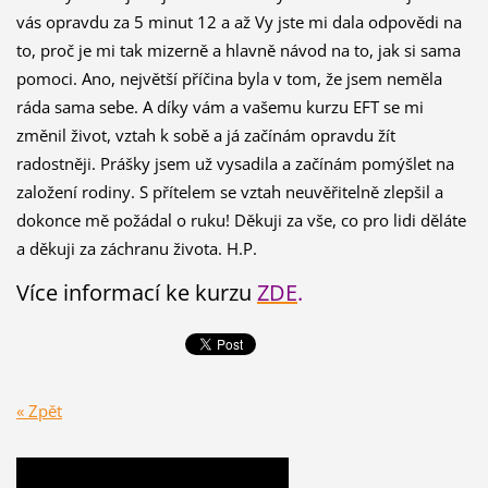
vás opravdu za 5 minut 12 a až Vy jste mi dala odpovědi na
to, proč je mi tak mizerně a hlavně návod na to, jak si sama
pomoci. Ano, největší příčina byla v tom, že jsem neměla
ráda sama sebe. A díky vám a vašemu kurzu EFT se mi
změnil život, vztah k sobě a já začínám opravdu žít
radostněji. Prášky jsem už vysadila a začínám pomýšlet na
založení rodiny. S přítelem se vztah neuvěřitelně zlepšil a
dokonce mě požádal o ruku! Děkuji za vše, co pro lidi děláte
a děkuji za záchranu života. H.P.
Více informací ke kurzu
ZDE
.
« Zpět