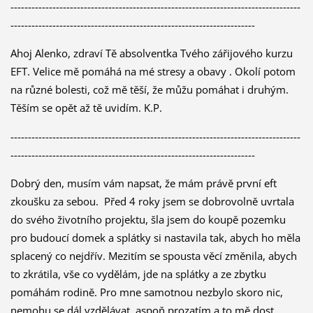
-----------------------------------------------------------------------------------
----------------------------------------------------------------------
Ahoj Alenko, zdraví Tě absolventka Tvého zářijového kurzu
EFT. Velice mě pomáhá na mé stresy a obavy . Okolí potom
na různé bolesti, což mě těší, že můžu pomáhat i druhým.
Těším se opět až tě uvidím. K.P.
-----------------------------------------------------------------------------------
----------------------------------------------------------------------
Dobrý den, musím vám napsat, že mám právě první eft
zkoušku za sebou. Před 4 roky jsem se dobrovolně uvrtala
do svého životního projektu, šla jsem do koupě pozemku
pro budoucí domek a splátky si nastavila tak, abych ho měla
splacený co nejdřív. Mezitím se spousta věcí změnila, abych
to zkrátila, vše co vydělám, jde na splátky a ze zbytku
pomáhám rodině. Pro mne samotnou nezbylo skoro nic,
nemohu se dál vzdělávat, aspoň prozatím a to mě dost