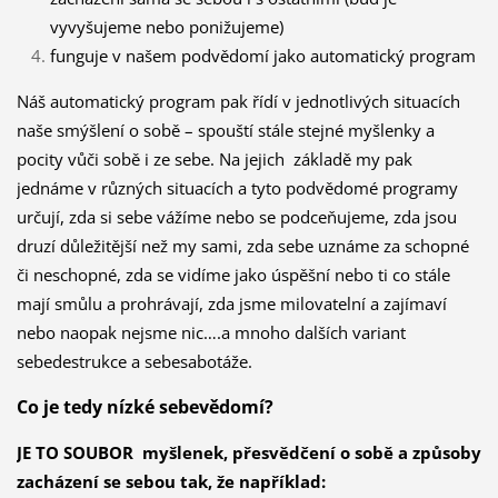
vyvyšujeme nebo ponižujeme)
funguje v našem podvědomí jako automatický program
Náš automatický program pak řídí v jednotlivých situacích
naše smýšlení o sobě – spouští stále stejné myšlenky a
pocity vůči sobě i ze sebe. Na jejich základě my pak
jednáme v různých situacích a tyto podvědomé programy
určují, zda si sebe vážíme nebo se podceňujeme, zda jsou
druzí důležitější než my sami, zda sebe uznáme za schopné
či neschopné, zda se vidíme jako úspěšní nebo ti co stále
mají smůlu a prohrávají, zda jsme milovatelní a zajímaví
nebo naopak nejsme nic….a mnoho dalších variant
sebedestrukce a sebesabotáže.
Co je tedy nízké sebevědomí?
JE TO SOUBOR myšlenek, přesvědčení o sobě a způsoby
zacházení se sebou tak, že například: