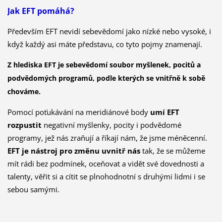
Jak EFT pomáhá?
Především EFT nevidí sebevědomí jako nízké nebo vysoké, i
když každý asi máte představu, co tyto pojmy znamenají.
Z hlediska EFT je sebevědomí soubor myšlenek, pocitů a
podvědomých programů, podle kterých se vnitřně k sobě
chováme.
Pomocí poťukávání na meridiánové body
umí EFT
rozpustit
negativní myšlenky, pocity i podvědomé
programy, jež nás zraňují a říkají nám, že jsme méněcenní.
EFT je nástroj pro změnu uvnitř nás
tak, že se můžeme
mít rádi bez podmínek, oceňovat a vidět své dovednosti a
talenty, věřit si a cítit se plnohodnotní s druhými lidmi i se
sebou samými.