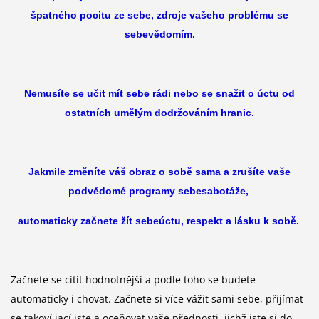
špatného pocitu ze sebe, zdroje vašeho problému se
sebevědomím.
Nemusíte se učit mít sebe rádi nebo se snažit o úctu od
ostatních umělým dodržováním hranic.
Jakmile změníte váš obraz o sobě sama a zrušíte vaše
podvědomé programy sebesabotáže,
automaticky začnete žít sebeúctu, respekt a lásku k sobě.
Začnete se cítit hodnotnější a podle toho se budete
automaticky i chovat. Začnete si více vážit sami sebe, přijímat
se takoví jací jste a oceňovat vaše přednosti, jichž jste si do