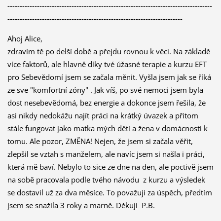
-----------------------------------------------------------------------------------
-----------------------------------------------------------------------
Ahoj Alice,
zdravím tě po delší době a přejdu rovnou k věci. Na základě
více faktorů, ale hlavně díky tvé úžasné terapie a kurzu EFT
pro Sebevědomí jsem se začala měnit. Vyšla jsem jak se říká
ze sve "komfortní zóny" . Jak víš, po své nemoci jsem byla
dost nesebevědomá, bez energie a dokonce jsem řešila, že
asi nikdy nedokážu najít práci na krátký úvazek a přitom
stále fungovat jako matka mých dětí a žena v domácnosti k
tomu. Ale pozor, ZMĚNA! Nejen, že jsem si začala věřit,
zlepšil se vztah s manželem, ale navíc jsem si našla i práci,
která mě baví. Nebylo to sice ze dne na den, ale poctivě jsem
na sobě pracovala podle tvého návodu z kurzu a výsledek
se dostavil už za dva měsíce. To považuji za úspěch, předtím
jsem se snažila 3 roky a marně. Děkuji P.B.