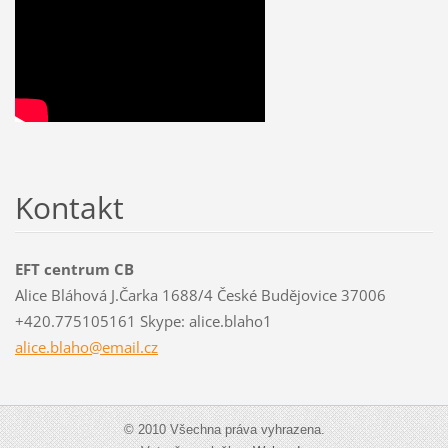
Kontakt
EFT centrum CB
Alice Bláhová J.Čarka 1688/4 České Budějovice 37006
+420.775105161 Skype: alice.blaho1
alice.bl
aho@emai
l.cz
© 2010 Všechna práva vyhrazena.