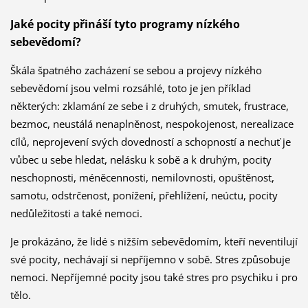
Jaké pocity přináší tyto programy nízkého
sebevědomí?
Škála špatného zacházení se sebou a projevy nízkého
sebevědomí jsou velmi rozsáhlé, toto je jen příklad
některých: zklamání ze sebe i z druhých, smutek, frustrace,
bezmoc, neustálá nenaplněnost, nespokojenost, nerealizace
cílů, neprojevení svých dovedností a schopností a nechuť je
vůbec u sebe hledat, nelásku k sobě a k druhým, pocity
neschopnosti, méněcennosti, nemilovnosti, opuštěnost,
samotu, odstrčenost, ponížení, přehlížení, neúctu, pocity
nedůležitosti a také nemoci.
Je prokázáno, že lidé s nižším sebevědomím, kteří neventilují
své pocity, nechávají si nepříjemno v sobě. Stres způsobuje
nemoci. Nepříjemné pocity jsou také stres pro psychiku i pro
tělo.