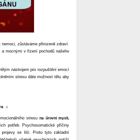
 k nemoci, zůstáváme přirozeně zdraví.
i a mocnými v řízení pochodů našeho
vělým nástrojem pro rozpuštění emocí
olněním stresu dáte možnost tělu aby
ra
a
 emocionálního stresu
na úrovni mysli,
ch potřeb. Psychosomatické příčiny
rojevy se liší. Proto tyto základní
léčitelná) včetně psychických potíží