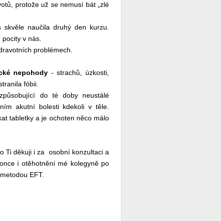
tů, protože už se nemusí bát „zlé
 skvěle naučila druhý den kurzu.
pocity v nás.
zdravotních problémech.
ické nepohody
- strachů, úzkosti,
ranila fóbii.
způsobující do té doby neustálé
 akutní bolesti kdekoli v těle.
kat tabletky a je ochoten něco málo
 Ti děkuji i za osobní konzultaci a
once i otěhotnění mé kolegyně po
la metodou EFT.