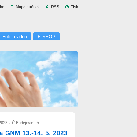
nka
Mapa stránek
RSS
Tisk
Foto a video
E-SHOP
23 v Č.Budějovicích
 GNM 13.-14. 5. 2023