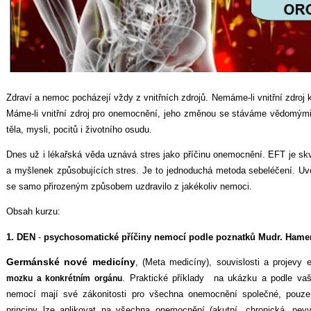
Zdraví a nemoc pocházejí vždy z vnitřních zdrojů. Nemáme-li vnitřní zdroj
Máme-li vnitřní zdroj pro onemocnění, jeho změnou se stáváme vědomým
těla, mysli, pocitů i životního osudu.
Dnes už i lékařská věda uznává stres jako příčinu onemocnění. EFT je sk
a myšlenek způsobujících stres. Je to jednoduchá metoda sebeléčení. Uv
se samo přirozeným způsobem uzdravilo z jakékoliv nemoci.
Obsah kurzu:
1. DEN
-
psychosomatické příčiny nemocí podle poznatků Mudr. Hame
Germánské nové medicíny
, (Meta medicíny), souvislosti a projevy
.
Praktické příklady na ukázku a podle vaši
mozku a konkrétním orgánu
nemocí mají své zákonitosti pro všechna onemocnění společné, pouze p
principy lze aplikovat na všechna onemocnění (akutní, chronická, nevy