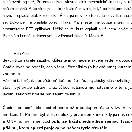
a zároveň logické, že emoce jsou vlastně elektrochemické impulzy v těle
našich orgánů. A úplně nejvíc jste mě ale šokovala, když po krátkém ťuk
navíc i splaskl otok kolem oka. Říkal jsem si, že to určitě nevydrží a do
se. Dokonce mě přestala bolet i hlava. Mám ještě jiné potíže a jsem mo
srozumitelně EFT aplikovat. Určitě se mi kurz vyplatil a už jsem k vám 
Přeji vám hodně uzdravených a vděčných klientů. Marek B.
-------------------------------------------------------------------------------------------------------------
Milá Alice,
děkuji ti za skvělé zážitky, důležité informace a skvěle vedený dvo
Chtěla bych se podělit, cos všem účastníkům (a hlavně mně) kurzem
znamená.
Všichni tak nějak podvědomě tušíme, že náš psychický stav ovlivňuje
štěstí být trvale zdraví a už vůbec většinou nic netušíme o tom, j
jakými zákonitostmi se navzájem ovlivňují.
Často nemocné tělo postřehneme až s odstupem času v tzv. hoji
medicína). Pro mě byl velice důležitý první den kurzu, kdy jsi nás 
a GNM a my jsme pochopili, že
každá jednotlivá nemoc fyzic
příčinu
,
která spustí projevy na našem fyzickém těle
.