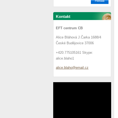
Kontakt
EFT centrum CB
Alice Bláhová J.Čarka 1688/4
České Budějovice 37006
+420.775105161 Skype:
alice.blaho1
alice.bl
aho@emai
l.cz