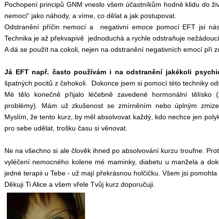
Pochopení principů GNM vneslo všem účastníkům hodně klidu do živo
nemoci“ jako náhody, a víme, co dělat a jak postupovat.
Odstranění příčin nemocí a negativní emoce pomocí EFT jsi nás
Technika je až překvapivě jednoduchá a rychle odstraňuje nežádoucí 
A dá se použít na cokoli, nejen na odstranění negativních emocí při 
Já EFT např. často používám i na odstranění jakékoli psych
špatných pocitů z čehokoli. Dokonce jsem si pomocí této techniky odst
Mé tělo konečně přijalo léčebně zavedené hormonální tělísko (
problémy). Mám už zkušenost se zmírněním nebo úplným zmizením
Myslím, že tento kurz, by měl absolvovat každý, kdo nechce jen poly
pro sebe udělat, trošku času si věnovat.
Ne na všechno si ale člověk ihned po absolvování kurzu troufne. Proto
vyléčení nemocného kolene mé maminky, diabetu u manžela a dok
jedné terapii u Tebe - už mají překrásnou holčičku. Všem jsi pomoh
Děkuji Ti Alice a všem vřele Tvůj kurz doporučuji.