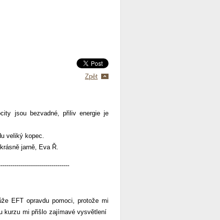
Zpět
ty jsou bezvadné, přiliv energie je
u veliký kopec.
 krásně jarně, Eva Ř.
------------------------------------
ůže EFT opravdu pomoci, protože mi
ěhu kurzu mi přišlo zajímavé vysvětlení