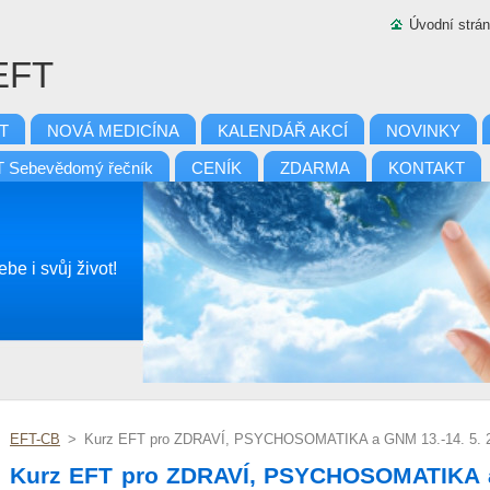
Úvodní strá
 EFT
T
NOVÁ MEDICÍNA
KALENDÁŘ AKCÍ
NOVINKY
 Sebevědomý řečník
CENÍK
ZDARMA
KONTAKT
be i svůj život!
EFT-CB
>
Kurz EFT pro ZDRAVÍ, PSYCHOSOMATIKA a GNM 13.-14. 5. 20
Kurz EFT pro ZDRAVÍ, PSYCHOSOMATIKA a