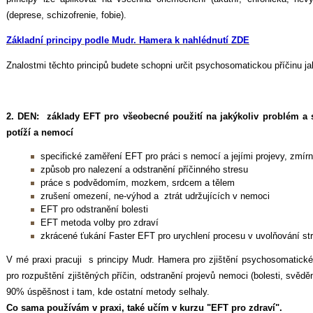
(deprese, schizofrenie, fobie).
Základní principy podle Mudr. Hamera k nahlédnutí ZDE
Znalostmi těchto principů budete schopni určit psychosomatickou příčinu ja
2. DEN:
základy EFT pro všeobecné použití na jakýkoliv problém a 
potíží a nemocí
specifické zaměření EFT pro práci s nemocí a jejími projevy, zmí
způsob pro nalezení a odstranění příčinného stresu
práce s podvědomím, mozkem, srdcem a tělem
zrušení omezení, ne-výhod a ztrát udržujících v nemoci
EFT pro odstranění bolesti
EFT metoda volby pro zdraví
zkrácené ťukání Faster EFT pro urychlení procesu v uvolňování st
V mé praxi pracuji s principy Mudr. Hamera pro zjištění psychosomatic
pro rozpuštění zjištěných příčin, odstranění projevů nemoci (bolesti, svědě
90% úspěšnost i tam, kde ostatní metody selhaly.
Co sama používám v praxi, také učím v kurzu "EFT pro zdraví".