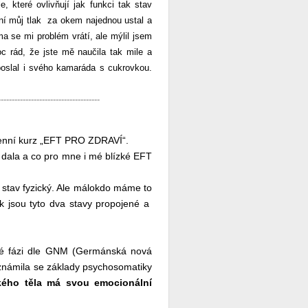
, které ovlivňují jak funkci tak stav
ání můj tlak za okem najednou ustal a
ma se mi problém vrátí, ale mýlil jsem
c rád, že jste mě naučila tak mile a
poslal i svého kamaráda s cukrovkou.
-------------------------------------
udenní kurz „EFT PRO ZDRAVÍ“.
 dala a co pro mne i mé blízké EFT
 stav fyzický. Ale málokdo máme to
ak jsou tyto dva stavy propojené a
vé fázi dle GNM (Germánská nová
seznámila se základy psychosomatiky
kého těla má svou emocionální