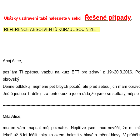
Řešené případy
Ukázky uzdravení také naleznete v sekci
.
REFERENCE ABSOLVENTŮ KURZU JSOU NÍŽE....
Ahoj Alice,
posílám Ti zpětnou vazbu na kurz EFT pro zdraví z 19:-20.3.2016. Poci
obrovský.
Denně odblokuji nejméně pět blbých pocitů, ale před sebou jich mám opravd
Ještě jednou Ti děkuji za tento kurz a jsem ráda,že jsme se setkaly,měj se
-------------------------------------------------------------------------------------------------------------
Milá Alice,
musím vám napsat můj poznatek. Nejdříve jsem moc nevěřil, že mi m
lékaři už 5 let léčili tlaky za okem, bolesti v hlavě a točení hlavy. V průb