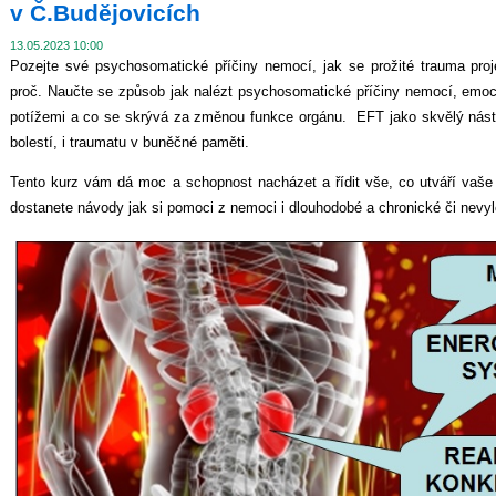
v Č.Budějovicích
13.05.2023 10:00
Pozejte své psychosomatické příčiny nemocí, jak se prožité trauma proje
proč. Naučte se způsob jak nalézt psychosomatické příčiny nemocí, emoci
potížemi a co se skrývá za změnou funkce orgánu. EFT jako skvělý nástro
bolestí, i traumatu v buněčné paměti.
Tento kurz vám dá moc a schopnost nacházet a řídit vše, co utváří vaše
dostanete návody jak si pomoci z nemoci i dlouhodobé a chronické či nevyl