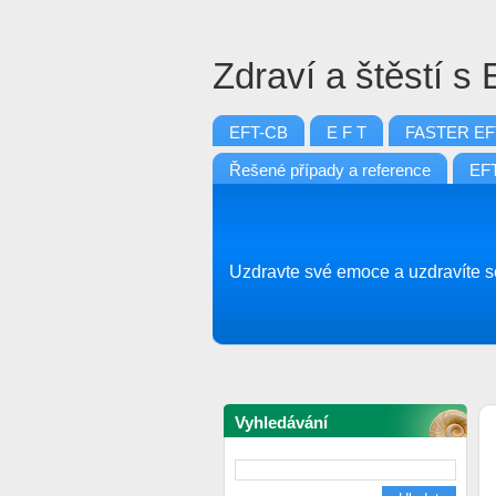
Zdraví a štěstí s
EFT-CB
E F T
FASTER EF
Řešené případy a reference
EFT
Uzdravte své emoce a uzdravíte se
Vyhledávání