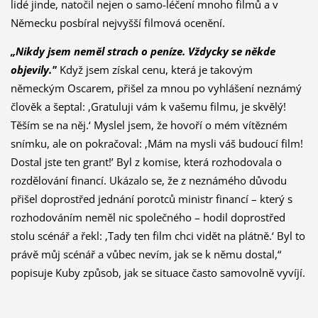
lidé jinde, natočil nejen o samo-léčení mnoho filmů a v
Německu posbíral nejvyšší filmová ocenění.
„Nikdy jsem neměl strach o peníze. Vždycky se někde
objevily."
Když jsem získal cenu, která je takovým
německým Oscarem, přišel za mnou po vyhlášení neznámý
člověk a šeptal: ‚Gratuluji vám k vašemu filmu, je skvělý!
Těším se na něj.‘ Myslel jsem, že hovoří o mém vítězném
snímku, ale on pokračoval: ‚Mám na mysli váš budoucí film!
Dostal jste ten grant!’ Byl z komise, která rozhodovala o
rozdělování financí. Ukázalo se, že z neznámého důvodu
přišel doprostřed jednání porotců ministr financí – který s
rozhodováním neměl nic společného – hodil doprostřed
stolu scénář a řekl: ‚Tady ten film chci vidět na plátně.‘ Byl to
právě můj scénář a vůbec nevím, jak se k němu dostal,“
popisuje Kuby způsob, jak se situace často samovolně vyvíjí.