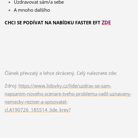
Uzdravovat sám/a sebe
A mnoho dalšího
ZDE
CHCI SE PODÍVAT NA NABÍDKU FASTER EFT
Článek převzatý a lehce zkrácený. Celý naleznete zde:
Zdroj:
https://www.lidovky.cz/lide/uzdrav-se-sam-
napsanim-noveho-scenare-tveho-problemu-radil-uznavany-
nemecky-reziser-a-spisovatel-
cl.A190726_185514_lide_krev?