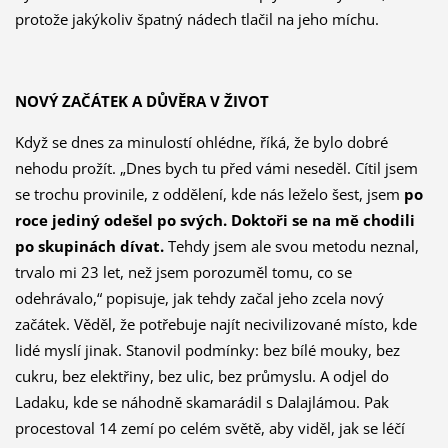
protože jakýkoliv špatný nádech tlačil na jeho míchu.
NOVÝ ZAČÁTEK A DŮVĚRA V ŽIVOT
Když se dnes za minulostí ohlédne, říká, že bylo dobré
nehodu prožít. „Dnes bych tu před vámi neseděl. Cítil jsem
se trochu provinile, z oddělení, kde nás leželo šest, jsem
po
roce jediný odešel po svých. Doktoři se na mě chodili
po skupinách dívat.
Tehdy jsem ale svou metodu neznal,
trvalo mi 23 let, než jsem porozuměl tomu, co se
odehrávalo,“ popisuje, jak tehdy začal jeho zcela nový
začátek. Věděl, že potřebuje najít necivilizované místo, kde
lidé myslí jinak. Stanovil podmínky: bez bílé mouky, bez
cukru, bez elektřiny, bez ulic, bez průmyslu. A odjel do
Ladaku, kde se náhodně skamarádil s Dalajlámou. Pak
procestoval 14 zemí po celém světě, aby viděl, jak se léčí