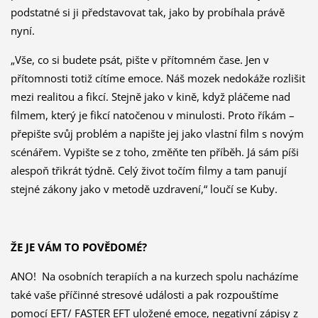
podstatné si ji představovat tak, jako by probíhala právě
nyní.
„Vše, co si budete psát, pište v přítomném čase. Jen v
přítomnosti totiž cítíme emoce. Náš mozek nedokáže rozlišit
mezi realitou a fikcí. Stejně jako v kině, když pláčeme nad
filmem, který je fikcí natočenou v minulosti. Proto říkám –
přepište svůj problém a napište jej jako vlastní film s novým
scénářem. Vypište se z toho, změňte ten příběh. Já sám píši
alespoň třikrát týdně. Celý život točím filmy a tam panují
stejné zákony jako v metodě uzdravení,“ loučí se Kuby.
ŽE JE VÁM TO POVĚDOMÉ?
ANO! Na osobních terapiích a na kurzech spolu nacházíme
také vaše příčinné stresové události a pak rozpouštíme
pomocí EFT/ FASTER EFT uložené emoce, negativní zápisy z