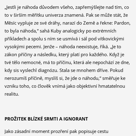
„Jestli je náhoda důvodem všeho, zapřemýšlejte nad tím, co
to v širším měřítku univerza znamená. Pak se může stát, že
Měsíc vypluje ze své dráhy, narazí do Země a řekne: Pardon,
to byla náhoda,“ sahá Kuby analogicky po extrémních
příkladech a spolu s ním se usmívá i sál pod vítkovickými
vysokými pecemi. Jenže – náhoda neexistuje, říká. „Je to
zákon příčiny a následku, který platí pro každého. Když je
tvé tělo nemocné, má to příčinu, která ale nepochází ze dne,
kdy sis vyslechl diagnózu. Stala se mnohem dříve. Pokud
nerozumíš příčině, myslíš si, že jde o náhodu,“ směřuje ke
vzniku toho, co člověk vnímá jako objektivní hmatatelnou
realitu.
PROŽITEK BLÍZKÉ SRMTI A IGNORANT
Jako zásadní moment prozření pak popisuje cestu