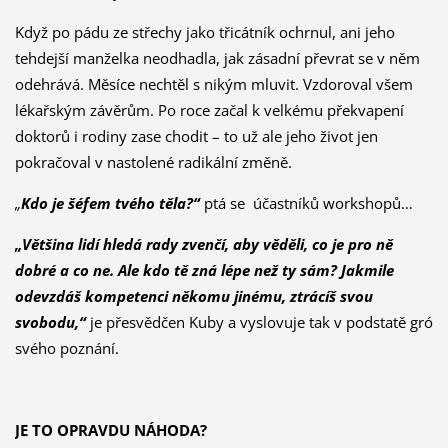
Když po pádu ze střechy jako třicátník ochrnul, ani jeho
tehdejší manželka neodhadla, jak zásadní převrat se v něm
odehrává. Měsíce nechtěl s nikým mluvit. Vzdoroval všem
lékařským závěrům. Po roce začal k velkému překvapení
doktorů i rodiny zase chodit – to už ale jeho život jen
pokračoval v nastolené radikální změně.
„
Kdo je šéfem tvého těla?“
ptá se účastníků workshopů…
„Většina lidí hledá rady zvenčí, aby věděli, co je pro ně
dobré a co ne. Ale kdo tě zná lépe než ty sám? Jakmile
odevzdáš kompetenci někomu jinému, ztrácíš svou
svobodu,“
je přesvědčen Kuby a vyslovuje tak v podstatě gró
svého poznání.
JE TO OPRAVDU NÁHODA?