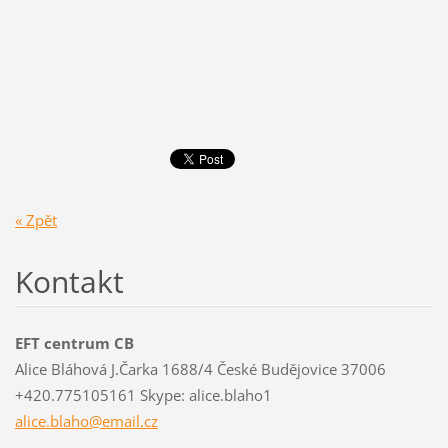
« Zpět
Kontakt
EFT centrum CB
Alice Bláhová J.Čarka 1688/4 České Budějovice 37006
+420.775105161 Skype: alice.blaho1
alice.bl
aho@emai
l.cz