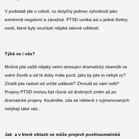
V podstatě jde o cokoli, co dotyčný jedinec vyhodnotí jako
extrémně negativní a závažné. PTSD vzniká asi u jedné třetiny
osob, které byly součástí nějaké takové události.
Týká se i vás?
Možná jste zažili nějaký velmi stresující dramatický okamžik ve
svém životě a od té doby máte pocit, jako by jste to nebyli vy?
Ztratili jste radost od určité události? Zhroutil se vám svět?
Projevy PTSD mohou být různé od drobných změn až po
dramatické projevy. Koukněte, zda se některé z vyjmenovaných
netýkají také vás...
Jak a v které oblasti se může projevit posttraumatická