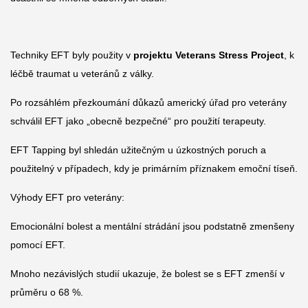
Techniky EFT byly použity v
projektu Veterans Stress Project
, k
léčbě traumat u veteránů z války.
Po rozsáhlém přezkoumání důkazů americký úřad pro veterány
schválil EFT jako „obecně bezpečné“ pro použití terapeuty.
EFT Tapping byl shledán užitečným u úzkostných poruch a
použitelný v případech, kdy je primárním příznakem emoční tíseň.
Výhody EFT pro veterány:
Emocionální bolest a mentální strádání jsou podstatně zmenšeny
pomocí EFT.
Mnoho nezávislých studií ukazuje, že bolest se s EFT zmenší v
průměru o 68 %.