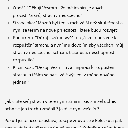
Obočí: "Děkuji Vesmíru, že mě inspiruje abych
pročistil/a svůj strach z neúspěchu"
Strana oka: "Možná byl ten strach větší než skutečnost a
nyní se těším na nové příležitosti, které budu rozvíjet"
Pod okem: "Děkuji svému vyššímu Já, že mne vede k
rozpuštění strachu a nyní mu dovolím aby všechen můj
strach z neúspěchu, selhání, trapnosti, neschopnosti
rozpustilo"
Klíční kost: "Děkuji Vesmíru za inspiraci k rozpuštění
strachu a těším se na skvělé výsledky mého nového
jednání"
Jak cítíte svůj strach v těle nyní? Zmírnil se, zmizel úplně,
nebo se jen trochu změnil ? Jaké je nyní vaše % ?
Pokud ještě něco uzůstává, ťukejte znovu celé kolečko a pak
znovu, dokud váš strach úplně nezmizí. Odměnou vám bude