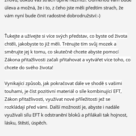
úleva a možná, že i to, z čeho jste měli předtím strach, že
vám nyní bude činit radostné dobrodružství:-)
Ťukejte a užívejte si více svých představ, co byste od života
chtěli, jakobyste to již měli. Trénujte tím svůj mozek a
směrujte jej k tomu, co skutečně chcete abyste pomocí
Zákona přitažlivosti začali přitahovat a vytvářet více toho, co
chcete do svého života!
Vynikající způsob, jak pokračovat dále ve shodě s vašimi
touhami, je číst pozitivní materiál o síle kombinující EFT,
Zákon přitažlivosti, využívat nové příležitosti jež se
rozkládají před vámi.
Další možností je, abyste i nadále
využívali sílu EFT k odstranění bloků a přilákali tak hojnost,
lásku, štěstí, úspěch.