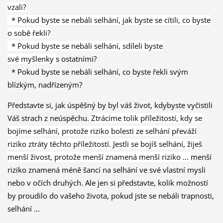
vzali?
* Pokud byste se nebáli selhání, jak byste se cítili, co byste
o sobě řekli?
* Pokud byste se nebáli selhání, sdíleli byste
své myšlenky
s ostatními?
* Pokud byste se nebáli selhání, co byste řekli
svým
blízkým, nadřízeným?
Představte si, jak úspěšný by byl váš život, kdybyste vyčistili
Váš strach z neúspěchu.
Ztrácíme tolik příležitostí, kdy se
bojíme selhání, protože riziko bolesti ze selhání převáží
riziko ztráty těchto příležitostí.
Jestli se bojíš selhání, žiješ
menší živost, protože menší znamená menší riziko ...
menší
riziko znamená méně šancí na selhání ve své vlastní mysli
nebo v očích druhých.
Ale jen si představte, kolik možností
by proudilo do vašeho života, pokud jste se nebáli trapnosti,
selhání ...