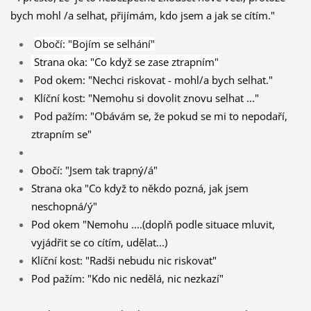
bych mohl /a selhat, přijímám, kdo jsem a jak se cítím."
Obočí: "Bojím se selhání"
Strana oka: "Co když se zase ztrapním"
Pod okem: "Nechci riskovat - mohl/a bych selhat."
Klíční kost: "Nemohu si dovolit znovu selhat ..."
Pod pažím: "Obávám se, že pokud se mi to nepodaří,
ztrapním se"
Obočí: "Jsem tak trapný/á"
Strana oka "Co když to někdo pozná, jak jsem
neschopná/ý"
Pod okem "Nemohu ....(doplň podle situace mluvit,
vyjádřit se co cítím, udělat...)
Klíční kost: "Radši nebudu nic riskovat"
Pod pažím: "Kdo nic nedělá, nic nezkazí"