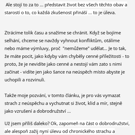
Ale stojí to za to ...
představit život bez všech těchto obav a
starostí o to, co každá zkušenost přináší ... to je
úleva.
Ztrácíme tolik času a snažíme se chránit.
Když se bojíme
selhání, chceme se navždy vyhnout konfliktům, otálíme
nebo máme výmluvy, proč "nemůžeme" udělat...
Je to tak,
že máte pocit, jako kdyby vám chyběly cenné příležitosti - to
proto, že je nevidíte jako cenné a nestojí vám zato s nimi
začínat - vidíte jen jako šance na neúspěch místo abyste je
uchopili a rozvinuli.
Takže moje pozvání, v tomto článku, je pro vás vymazat
strach z neúspěchu a vychutnat si život, klid a mír, stejně
jako vzrušení a dobrodružství ...
Už jsem příliš daleko?
Ok, zapomeň na část o dobrodružství,
ale alespoň zažij nyní úlevu od chronického strachu a