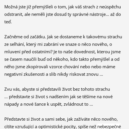
Možná jste již přemýšleli o tom, jak váš strach z neúspěchu
odstranit, ale neměli jste dosud ty správné nástroje
...
až do
teď.
Začněme od začátku.
Jak se dostaneme k takovému strachu
ze selhání, který mi zabrání ve snaze o něco nového, o
mluvení před ostatními? Je to naše dovednost, kterou jsme
se časem naučili buď od někoho, kdo takto přemýšlel a od
něho jsme zkopírovali vzorce chování nebo
nebo máme
negativní zkušenosti a slib nikdy riskovat znovu ...
Zvu vás, abyste si představili život bez tohoto strachu
...
představte si život s nadšením jak se těšíme na nové
nápady a nové šance k uspět, zvládnout to ...
Představte si život a sami sebe, jak zažíváte něco nového,
cítíte vzrušující a optimistické pocity, spíše než
nebezpečné