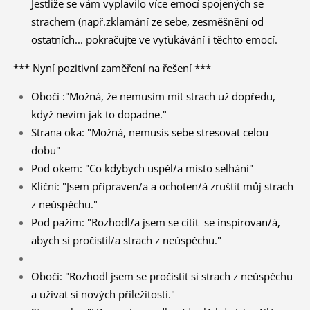
Jestliže se vám vyplavilo více emocí spojených se
strachem (např.zklamání ze sebe, zesměšnění od
ostatních... pokračujte ve vyťukávání i těchto emocí.
*** Nyní pozitivní zaměření na řešení ***
Obočí :"Možná, že nemusím mít strach už dopředu,
když nevím jak to dopadne."
Strana oka: "Možná, nemusís sebe stresovat celou
dobu"
Pod okem: "Co kdybych uspěl/a místo selhání"
Klíční: "Jsem připraven/a a ochoten/á zruštit můj strach
z neúspěchu."
Pod pažím: "Rozhodl/a jsem se cítit se inspirovan/á,
abych si pročistil/a strach z neúspěchu."
Obočí: "Rozhodl jsem se pročistit si strach z neúspěchu
a užívat si nových příležitostí."