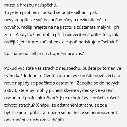
místo a hrozbu neúspěchu...
To je ten problém - pokud se bojíte selhání, pak
nevystoupíte ze své bezpečné zóny a nezkusíte něco
nového, raději hrajete na na jistotu a zůstanete malými, při
zemi.
A když už by mohla přijít neuvěřitelná příležitost, tak
raději žijete tímto způsobem, alespoň neriskujete "selhání".
Co znamená selhání a ztrapnění pro vás?
Pokud vyčistíte Váš strach z neúspěchu, budete přítomen ve
svém každodenním životě víc, rádi vyzkoušíte nové věci a o
nové nápady se podělíte s ostatními. Zapojíte se do nových
aktivit, které by mohly přinést skvělé výsledky ve vašem
osobním i profesním životě.
Jste ochotni vyzkoušet zrušení
tohoto strachu?
(Chápu, že odstranění strachu se zdá
být riskantní příliš - a možná se bojíte, že se nemusí zdařit
odstranění strachu ze selhání!)