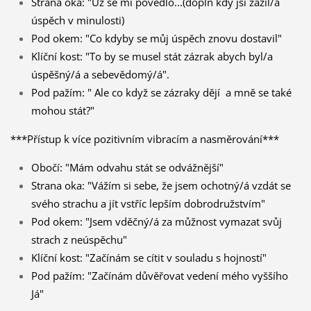
Strana oka: "Už se mi povedlo...(doplň kdy jsi zažil/a
úspěch v minulosti)
Pod okem: "Co kdyby se můj úspěch znovu dostavil"
Klíční kost: "To by se musel stát zázrak abych byl/a
úspěšný/á a sebevědomý/á".
Pod pažím: " Ale co když se zázraky dějí a mně se také
mohou stát?"
***Přístup k více pozitivním vibracím a nasměrování***
Obočí: "Mám odvahu stát se odvážnější"
Strana oka: "Vážím si sebe, že jsem ochotný/á vzdát se
svého strachu a jít vstříc lepším dobrodružstvím"
Pod okem: "Jsem vděčný/á za můžnost vymazat svůj
strach z neúspěchu"
Klíční kost: "Začínám se cítit v souladu s hojností"
Pod pažím: "Začínám důvěřovat vedení mého vyššího
Já"