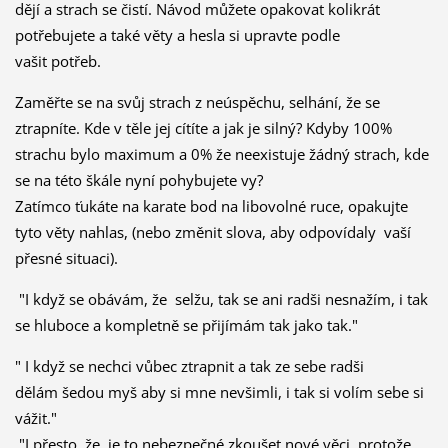
dějí a strach se čistí. Návod můžete opakovat kolikrát
potřebujete a také věty a hesla si upravte podle
vašit potřeb.
Zaměřte se na svůj strach z neúspěchu, selhání, že se
ztrapníte. Kde v těle jej cítíte a jak je silný? Kdyby 100%
strachu bylo maximum a 0% že neexistuje žádný strach, kde
se na této škále nyní pohybujete vy?
Zatímco ťukáte na karate bod na libovolné ruce, opakujte
tyto věty nahlas, (nebo změnit slova, aby odpovídaly vaší
přesné situaci).
"I když se obávám, že selžu, tak se ani radši nesnažím, i tak
se hluboce a kompletně se přijímám tak jako tak."
" I když se nechci vůbec ztrapnit a tak ze sebe radši
dělám šedou myš aby si mne nevšimli, i tak si volím sebe si
vážit."
"I přesto, že je to nebezpečné zkoušet nové věci, protože