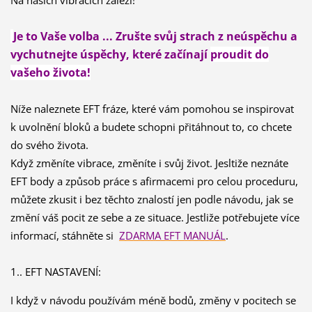
Na našich vibracích záleží!
Je to Vaše volba ...
Zrušte svůj strach z neúspěchu
a
vychutnejte úspěchy, které začínají
proudit do
vašeho života!
Níže naleznete EFT fráze, které vám pomohou se inspirovat
k uvolnění bloků a budete schopni přitáhnout to, co chcete
do svého života.
Když změníte vibrace,
změníte i svůj život. Jesltiže neznáte
EFT body a způsob práce s afirmacemi pro celou proceduru,
můžete zkusit i bez těchto znalostí jen podle návodu, jak se
změní váš pocit ze sebe a ze situace. Jestliže potřebujete více
informací, stáhněte si
ZDARMA EFT MANUÁL
.
1..
EFT NASTAVENÍ:
I když v návodu používám méně bodů, změny v pocitech se