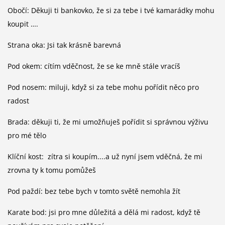
Obočí: Děkuji ti bankovko, že si za tebe i tvé kamarádky mohu
koupit ….
Strana oka: Jsi tak krásně barevná
Pod okem: cítím vděčnost, že se ke mně stále vracíš
Pod nosem: miluji, když si za tebe mohu pořídit něco pro
radost
Brada: děkuji ti, že mi umožňuješ pořídit si správnou výživu
pro mé tělo
Klíční kost: zítra si koupím....a už nyní jsem vděčná, že mi
zrovna ty k tomu pomůžeš
Pod paždí: bez tebe bych v tomto světě nemohla žít
Karate bod: jsi pro mne důležitá a dělá mi radost, když tě