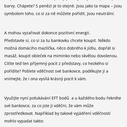
barvy. Chápete? S penězi je to stejné. Jsou jako ta mapa – jsou
symbolem toho, co si za ně můžete pořídit. Jsou neutrální.
A mohou vyzařovat dokonce pozitivní energii.
Představte si, co si za tu bankovku chcete koupit. Někdo
možná domácího mazlíčka, něco dobrého k jídlu, dopřát si
masáž, koupit obleček na miminko nebo skvělou dovolenou.
Cítíte teď ten příjemný pocit z představy, co hezkého si
pořídíte? Pošlete vděčnost své bankovce, poděkujte jí a
vnímejte, že i ona vysílá krásný pocit k vám.
Využijte nyní poťukávání EFT bodů a u každého bodu řekněte
své bankovce, za co jste jí vděčni, že vám může
zprostředkovat. Například by takové vyjádření vděčnosti
mohlo vypadat takto: