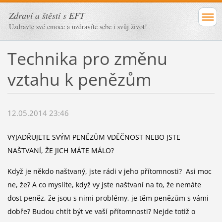
Zdraví a štěstí s EFT
Uzdravte své emoce a uzdravíte sebe i svůj život!
Technika pro změnu
vztahu k penězům
12.05.2014 23:46
VYJADŘUJETE SVÝM PENĚZŮM VDĚČNOST NEBO JSTE
NAŠTVANÍ, ŽE JICH MÁTE MÁLO?
Když je někdo naštvaný, jste rádi v jeho přítomnosti? Asi moc
ne, že? A co myslíte, když vy jste naštvaní na to, že nemáte
dost peněz, že jsou s nimi problémy, je těm penězům s vámi
dobře? Budou chtít být ve vaší přítomnosti? Nejde totiž o