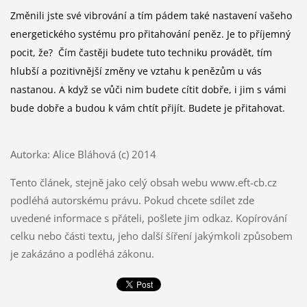
Změnili jste své vibrování a tím pádem také nastavení vašeho
energetického systému pro přitahování peněz. Je to příjemný
pocit, že? Čím častěji budete tuto techniku provádět, tím
hlubší a pozitivnější změny ve vztahu k penězům u vás
nastanou. A když se vůči nim budete cítit dobře, i jim s vámi
bude dobře a budou k vám chtít přijít. Budete je přitahovat.
Autorka: Alice Bláhová (c) 2014
Tento článek, stejně jako celý obsah webu www.eft-cb.cz
podléhá autorskému právu. Pokud chcete sdílet zde
uvedené informace s přáteli, pošlete jim odkaz. Kopírování
celku nebo části textu, jeho další šíření jakýmkoli způsobem
je zakázáno a podléhá zákonu.