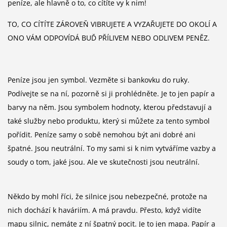
peníze, ale hlavně o to, co cítíte vy k nim!
TO, CO CÍTÍTE ZÁROVEŇ VIBRUJETE A VYZAŘUJETE DO OKOLÍ A
ONO VÁM ODPOVÍDÁ BUĎ PŘÍLIVEM NEBO ODLIVEM PENĚZ.
Peníze jsou jen symbol. Vezměte si bankovku do ruky.
Podívejte se na ní, pozorně si ji prohlédněte. Je to jen papír a
barvy na něm. Jsou symbolem hodnoty, kterou představují a
také služby nebo produktu, který si můžete za tento symbol
pořídit. Peníze samy o sobě nemohou být ani dobré ani
špatné. Jsou neutrální. To my sami si k nim vytváříme vazby a
soudy o tom, jaké jsou. Ale ve skutečnosti jsou neutrální.
Někdo by mohl říci, že silnice jsou nebezpečné, protože na
nich dochází k haváriím. A má pravdu. Přesto, když vidíte
mapu silnic, nemáte z ní špatný pocit. Je to jen mapa. Papír a