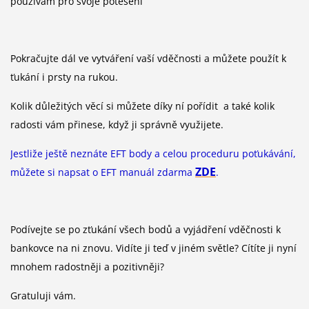
používám pro svoje potěšení
Pokračujte dál ve vytváření vaší vděčnosti a můžete použít k
ťukání i prsty na rukou.
Kolik důležitých věcí si můžete díky ní pořídit a také kolik
radosti vám přinese, když ji správně využijete.
Jestliže ještě neznáte EFT body a celou proceduru poťukávání,
ZDE
můžete si napsat o EFT manuál zdarma
.
Podívejte se po zťukání všech bodů a vyjádření vděčnosti k
bankovce na ni znovu. Vidíte ji teď v jiném světle? Cítíte ji nyní
mnohem radostněji a pozitivněji?
Gratuluji vám.