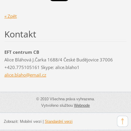
« Zpět
Kontakt
EFT centrum CB
Alice Bláhová J.Čarka 1688/4 České Budějovice 37006
+420.775105161 Skype: alice.blaho1
alice.bl
aho@emai
l.cz
© 2010 Všechna práva vyhrazena.
Vytvořeno službou
Webnode
Zobrazit:
Mobilní verzi
|
Standardní verzi