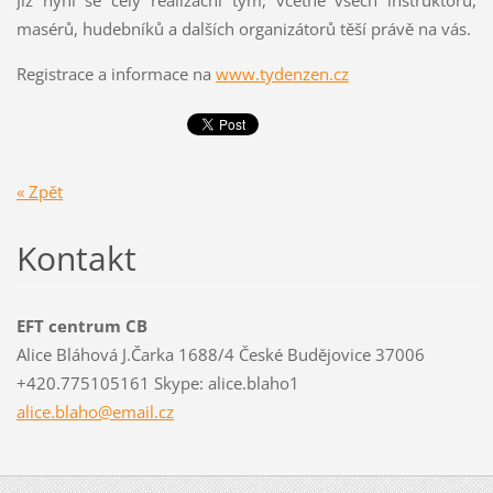
Již nyní se celý realizační tým, včetně všech instruktorů,
masérů, hudebníků a dalších organizátorů těší právě na vás.
Registrace a informace na
www.tydenzen.cz
« Zpět
Kontakt
EFT centrum CB
Alice Bláhová J.Čarka 1688/4 České Budějovice 37006
+420.775105161 Skype: alice.blaho1
alice.bl
aho@emai
l.cz