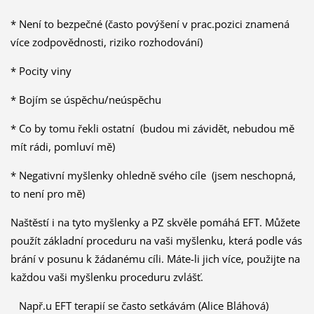
* Není to bezpečné (často povýšení v prac.pozici znamená
více zodpovědnosti, riziko rozhodování)
* Pocity viny
* Bojím se úspěchu/neúspěchu
* Co by tomu řekli ostatní (budou mi závidět, nebudou mě
mít rádi, pomluví mě)
* Negativní myšlenky ohledně svého cíle (jsem neschopná,
to není pro mě)
Naštěstí i na tyto myšlenky a PZ skvěle pomáhá EFT. Můžete
použít základní proceduru na vaši myšlenku, která podle vás
brání v posunu k žádanému cíli. Máte-li jich více, použijte na
každou vaši myšlenku proceduru zvlášť.
Např.u EFT terapií se často setkávám (Alice Bláhová)