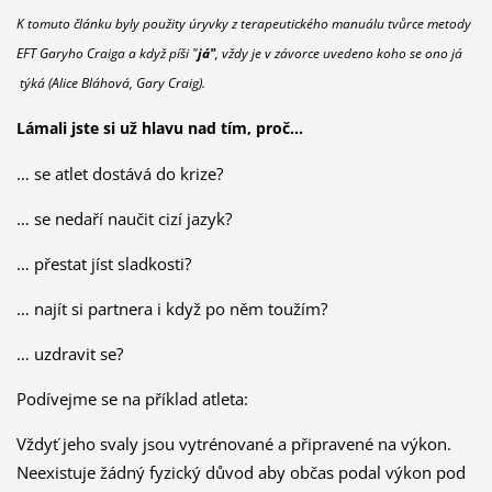
K tomuto článku byly použity úryvky z terapeutického manuálu tvůrce metody
EFT Garyho Craiga a když píši "
já"
, vždy je v závorce uvedeno koho se ono já
týká (Alice Bláhová, Gary Craig).
Lámali jste si už hlavu nad tím, proč…
… se atlet dostává do krize?
… se nedaří naučit cizí jazyk?
… přestat jíst sladkosti?
… najít si partnera i když po něm toužím?
… uzdravit se?
Podívejme se na příklad atleta:
Vždyť jeho svaly jsou vytrénované a připravené na výkon.
Neexistuje žádný fyzický důvod aby občas podal výkon pod