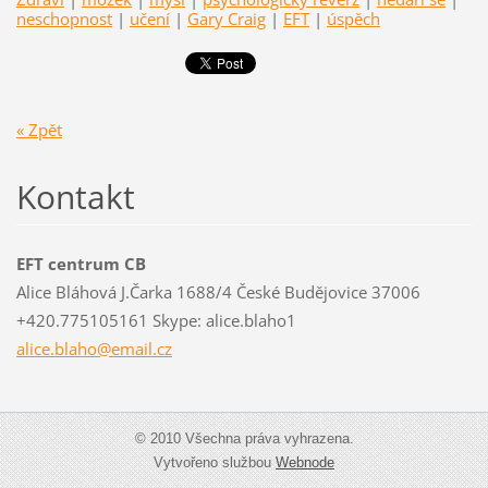
neschopnost
|
učení
|
Gary Craig
|
EFT
|
úspěch
« Zpět
Kontakt
EFT centrum CB
Alice Bláhová J.Čarka 1688/4 České Budějovice 37006
+420.775105161 Skype: alice.blaho1
alice.bl
aho@emai
l.cz
© 2010 Všechna práva vyhrazena.
Vytvořeno službou
Webnode