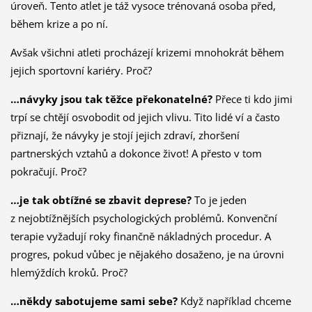
úroveň. Tento atlet je táž vysoce trénovaná osoba před,
během krize a po ní.
Avšak všichni atleti procházejí krizemi mnohokrát během
jejich sportovní kariéry. Proč?
…návyky jsou tak těžce překonatelné?
Přece ti kdo jimi
trpí se chtějí osvobodit od jejich vlivu. Tito lidé ví a často
přiznají, že návyky je stojí jejich zdraví, zhoršení
partnerských vztahů a dokonce život! A přesto v tom
pokračují. Proč?
…je tak obtížné se zbavit deprese?
To je jeden
z nejobtížnějších psychologických problémů. Konvenční
terapie vyžadují roky finančně nákladných procedur. A
progres, pokud vůbec je nějakého dosaženo, je na úrovni
hlemýždích kroků. Proč?
…někdy sabotujeme sami sebe?
Když například chceme