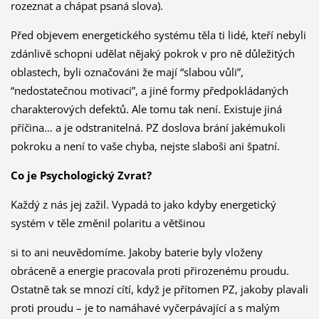
rozeznat a chápat psaná slova).
Před objevem energetického systému těla ti lidé, kteří nebyli
zdánlivě schopni udělat nějaký pokrok v pro ně důležitých
oblastech, byli označováni že mají “slabou vůli”,
“nedostatečnou motivaci”, a jiné formy předpokládaných
charakterových defektů. Ale tomu tak není. Existuje jiná
příčina… a je odstranitelná. PZ doslova brání jakémukoli
pokroku a není to vaše chyba, nejste slaboši ani špatní.
Co je Psychologický Zvrat?
Každý z nás jej zažil. Vypadá to jako kdyby energetický
systém v těle změnil polaritu a většinou
si to ani neuvědomíme. Jakoby baterie byly vloženy
obráceně a energie pracovala proti přirozenému proudu.
Ostatně tak se mnozí cítí, když je přítomen PZ, jakoby plavali
proti proudu – je to namáhavé vyčerpávající a s malým