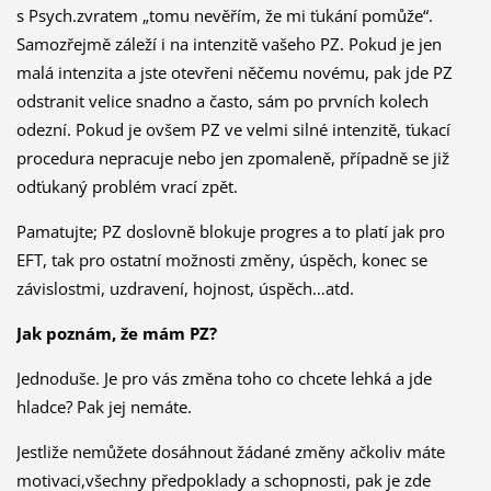
s Psych.zvratem „tomu nevěřím, že mi ťukání pomůže“.
Samozřejmě záleží i na intenzitě vašeho PZ. Pokud je jen
malá intenzita a jste otevřeni něčemu novému, pak jde PZ
odstranit velice snadno a často, sám po prvních kolech
odezní. Pokud je ovšem PZ ve velmi silné intenzitě, ťukací
procedura nepracuje nebo jen zpomaleně, případně se již
odťukaný problém vrací zpět.
Pamatujte; PZ doslovně blokuje progres a to platí jak pro
EFT, tak pro ostatní možnosti změny, úspěch, konec se
závislostmi, uzdravení, hojnost, úspěch…atd.
Jak poznám, že mám PZ?
Jednoduše. Je pro vás změna toho co chcete lehká a jde
hladce? Pak jej nemáte.
Jestliže nemůžete dosáhnout žádané změny ačkoliv máte
motivaci,všechny předpoklady a schopnosti, pak je zde