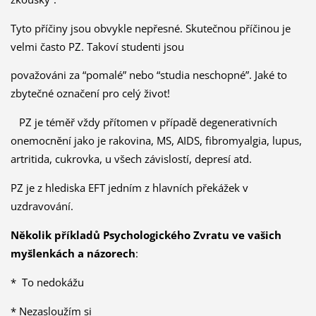
Tyto příčiny jsou obvykle nepřesné. Skutečnou příčinou je
velmi často PZ. Takoví studenti jsou
považováni za “pomalé” nebo “studia neschopné”. Jaké to
zbytečné označení pro celý život!
PZ je téměř vždy přítomen v případě degenerativních
onemocnění jako je rakovina, MS, AIDS, fibromyalgia, lupus,
artritida, cukrovka, u všech závislostí, depresí atd.
PZ je z hlediska EFT jedním z hlavních překážek v
uzdravování.
Několik příkladů Psychologického Zvratu ve vašich
myšlenkách a názorech
:
* To nedokážu
* Nezasloužím si