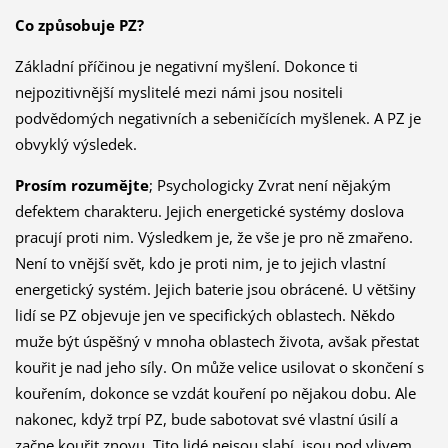
Co způsobuje PZ?
Základní příčinou je negativní myšlení. Dokonce ti
nejpozitivnější myslitelé mezi námi jsou nositeli
podvědomých negativních a sebeničících myšlenek. A PZ je
obvyklý výsledek.
Prosím rozumějte
; Psychologicky Zvrat není nějakým
defektem charakteru. Jejich energetické systémy doslova
pracují proti nim. Výsledkem je, že vše je pro ně zmařeno.
Není to vnější svět, kdo je proti nim, je to jejich vlastní
energetický systém. Jejich baterie jsou obrácené. U většiny
lidí se PZ objevuje jen ve specifických oblastech. Někdo
muže být úspěšný v mnoha oblastech života, avšak přestat
kouřit je nad jeho síly. On může velice usilovat o skončení s
kouřením, dokonce se vzdát kouření po nějakou dobu. Ale
nakonec, když trpí PZ, bude sabotovat své vlastní úsilí a
začne kouřit znovu. Tito lidé nejsou slabí, jsou pod vlivem