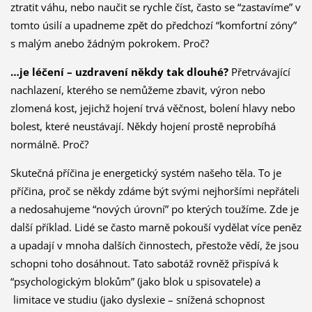
ztratit váhu, nebo naučit se rychle číst, často se “zastavíme” v
tomto úsilí a upadneme zpět do předchozí “komfortní zóny”
s malým anebo žádným pokrokem. Proč?
…je léčení – uzdravení někdy tak dlouhé?
Přetrvávající
nachlazení, kterého se nemůžeme zbavit, výron nebo
zlomená kost, jejichž hojení trvá věčnost, bolení hlavy nebo
bolest, které neustávají. Někdy hojení prostě neprobíhá
normálně. Proč?
Skutečná příčina je energetický systém našeho těla. To je
příčina, proč se někdy zdáme být svými nejhoršími nepřáteli
a nedosahujeme “nových úrovní” po kterých toužíme. Zde je
další příklad. Lidé se často marně pokouší vydělat více peněz
a upadají v mnoha dalších činnostech, přestože vědí, že jsou
schopni toho dosáhnout. Tato sabotáž rovněž přispívá k
“psychologickým blokům” (jako blok u spisovatele) a
limitace ve studiu (jako dyslexie – snížená schopnost