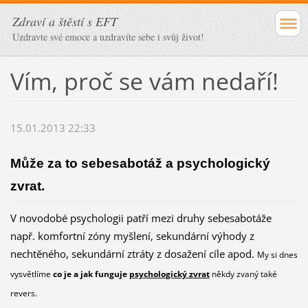
Zdraví a štěstí s EFT
Uzdravte své emoce a uzdravíte sebe i svůj život!
Vím, proč se vám nedaří!
15.01.2013 22:33
Může za to sebesabotáž a psychologický
zvrat.
V novodobé psychologii patří mezi druhy sebesabotáže
např. komfortní zóny myšlení, sekundární výhody z
nechtěného, sekundární ztráty z dosažení cíle apod.
My si dnes
vysvětlíme
někdy zvaný také
co je a jak funguje
psychologický zvrat
revers.