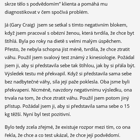
skrze tělo s podvědomím” klienta a pomáhá mu
diagnostikovat v čem spočívá problém.
Já (Gary Craig) jsem se setkal s tímto negativním blokem,
když jsem pracoval s obézní ženou, která tvrdila, že chce byt
štíhlá. Byla po roky na dietě s velmi malým úspěchem.
Přesto, že nebyla schopna jíst méně, tvrdila, že chce ztratit
váhu. Použil jsem svalový test známý z kinesiologie. Požádal
jsem ji, aby si představila sebe tak štíhlou, jak by si přála být.
Výsledek testu mě překvapil. Když si představila sama sebe
bez nadbytečné váhy, síla její paže poklesla. Oba jsme byli
překvapeni. Nicméně, navzdory negativnímu výsledku, ona
trvala na tom, že chce ztratit váhu. Použil jsem potom jiný
přístup. Požádal jsem ji, aby si představila sama sebe o 15
kg těžší. Nyní byl test pozitivní.
Bylo tedy zcela zřejmé, že existuje rozpor mezi tím, co ona
řekla, že chce a co test ukázal, že chce její podvědomí.