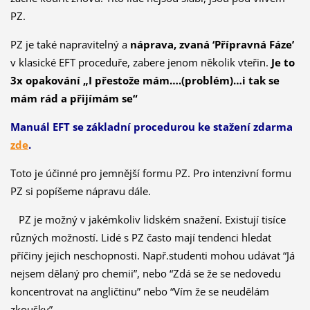
PZ.
PZ je také napravitelný a
náprava, zvaná ‘Přípravná Fáze’
v klasické EFT proceduře, zabere jenom několik vteřin.
Je to
3x opakování „I přestože mám….(problém)…i tak se
mám rád a přijímám se“
Manuál EFT se základní procedurou ke stažení zdarma
zde
.
Toto je účinné pro jemnější formu PZ. Pro intenzivní formu
PZ si popíšeme nápravu dále.
PZ je možný v jakémkoliv lidském snažení. Existují tisíce
různých možností. Lidé s PZ často mají tendenci hledat
příčiny jejich neschopnosti. Např.studenti mohou udávat “Já
nejsem dělaný pro chemii”, nebo “Zdá se že se nedovedu
koncentrovat na angličtinu” nebo “Vím že se neudělám
zkoušky”.