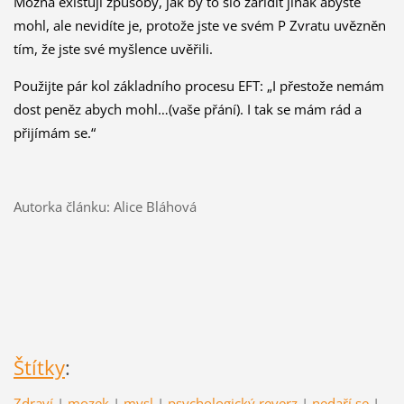
Možná existují způsoby, jak by to šlo zařídit jinak abyste
mohl, ale nevidíte je, protože jste ve svém P Zvratu uvězněn
tím, že jste své myšlence uvěřili.
Použijte pár kol základního procesu EFT: „I přestože nemám
dost peněz abych mohl…(vaše přání). I tak se mám rád a
přijímám se.“
Autorka článku: Alice Bláhová
Štítky
:
Zdraví
|
mozek
|
mysl
|
psychologický reverz
|
nedaří se
|