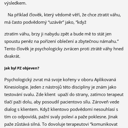
výsledkem.
Na příklad člověk, který vědomě věří, že chce ztratit váhu,
má často podvědomý “uzávěr” jako, “když
ztratím váhu, brzy ji nabydu zpět a bude mě to stát jen
spoustu peněz na pořízení oblečení a zbytečnou námahu.”
Tento člověk je psychologicky zvrácen proti ztrátě váhy hned
dvakrát.
Jak byl PZ objeven?
Psychologický zvrat má svoje kořeny v oboru Aplikovaná
Kinesiologie. Jeden z nástrojů této discipliny je znám jako
testování svalu. Zde klient upaží do strany, zatímco terapeut
tlačí paži dolu, aby posoudil pacientovo sílu. Zároveň vede
dialog s klientem. Když klientovo podvědomí nesouhlasí s
tím co odpovídá, pažní svaly poleví a paže poklesne. Jinak
paže zůstává silná. To dovoluje terapeutovi “komunikovat