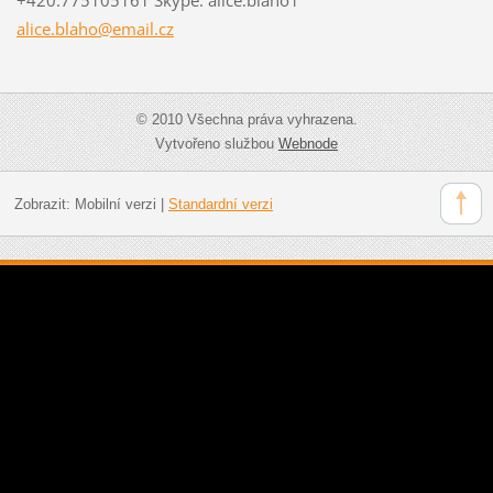
alice.bl
aho@emai
l.cz
© 2010 Všechna práva vyhrazena.
Vytvořeno službou
Webnode
Zobrazit:
Mobilní verzi
|
Standardní verzi