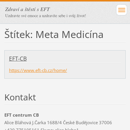
Zdraví a štěstí s EFT
Uzdravte své emoce a uzdravíte sebe i svůj život!
Štítek: Meta Medicína
EFT-CB
https://www.eft-cb.cz/home/
Kontakt
EFT centrum CB
Alice Bláhová J.Čarka 1688/4 České Budějovice 37006
+420.775105161 Skype: alice.blaho1