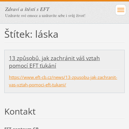
Zdraví a štěstí s EFT
Uzdravte své emoce a uzdravíte sebe i svůj život!
Štítek: láska
13 způsobů, jak zachránit váš vztah
pomocí EFT ťukání
https://www.eft-cb.cz/news/13-zpusobu-jak-zachranit-
vas-vztah-pomoci-eft-tukani/
Kontakt
EFT centrum CB