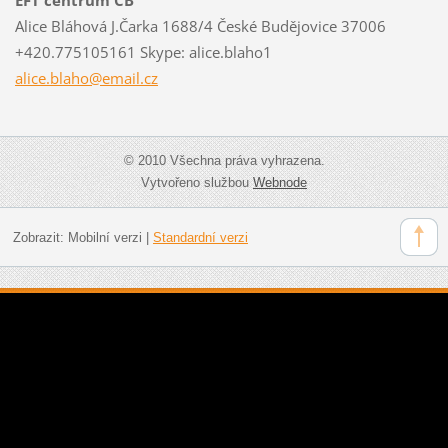
Alice Bláhová J.Čarka 1688/4 České Budějovice 37006
+420.775105161 Skype: alice.blaho1
alice.bl
aho@emai
l.cz
© 2010 Všechna práva vyhrazena.
Vytvořeno službou
Webnode
Zobrazit:
Mobilní verzi
|
Standardní verzi