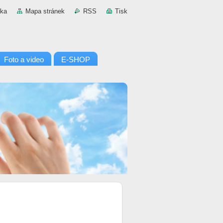
nka
Mapa stránek
RSS
Tisk
Foto a video
E-SHOP