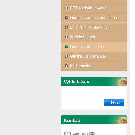
EFT základní manuál
Germánská nová medicína
EFT TIPY A ČLÁNKY
Hudební dárek
Léčba vitaminem C
Originál EFT Manuál
EFT meditace
Vyhledávání
Kontakt
EFT centrum CB