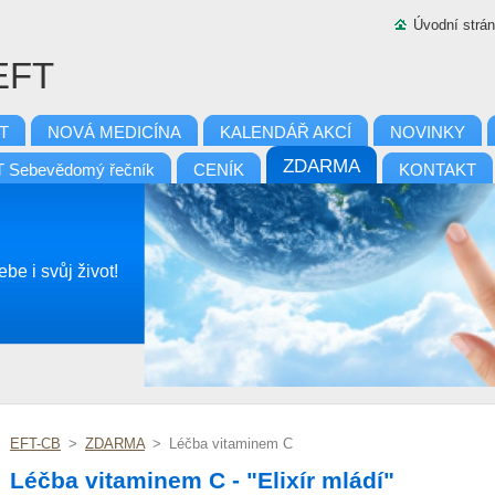
Úvodní strá
 EFT
T
NOVÁ MEDICÍNA
KALENDÁŘ AKCÍ
NOVINKY
ZDARMA
 Sebevědomý řečník
CENÍK
KONTAKT
be i svůj život!
EFT-CB
>
ZDARMA
>
Léčba vitaminem C
Léčba vitaminem C - "Elixír mládí"