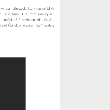
obili přípravek, který nazval Elixír
mu a vitamínu C si totiž sám vyléčil
al s chřipkou! A navíc se zdá, že Jan
ele! Článek o "elexíru mládí" najdete