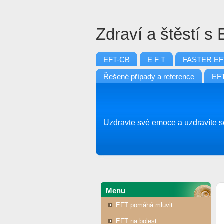
Zdraví a štěstí s
EFT-CB
E F T
FASTER EF
Řešené případy a reference
EFT
Uzdravte své emoce a uzdravíte se
Menu
EFT pomáhá mluvit
EFT na bolest