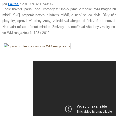
[od
FaktaX
/ 2012-09-02 12:43:06]
Podle návodu pana Jana Hromady z Opavy jsme v redakci WM magazínu vyr
mládí. Svůj preparát nazval elixírem mládí, a není se co divit. Díky ně
plotýnky, spravil všechny zuby, zlikvidoval alergie, definitivně skoncov
Hromada místo stárnutí mládne. Zmizely mu například všechny vrásky na č
ve WM magazínu č. 128 / 2012.